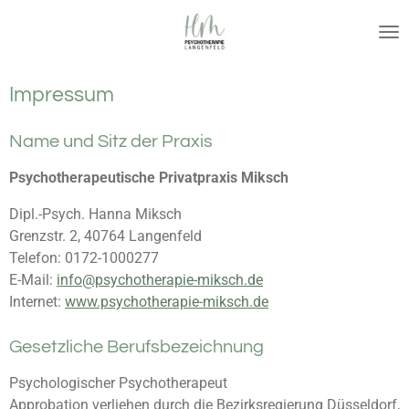
Zum
Hauptinhalt
springen
Impressum
Name und Sitz der Praxis
Psychotherapeutische Privatpraxis Miksch
Dipl.-Psych. Hanna Miksch
Grenzstr. 2, 40764 Langenfeld
Telefon: 0172-1000277
E-Mail:
info@psychotherapie-miksch.de
Internet:
www.psychotherapie-miksch.de
Gesetzliche Berufsbezeichnung
Psychologischer Psychotherapeut
Approbation verlie
hen durch die Bezirksregierung Düsseldorf,